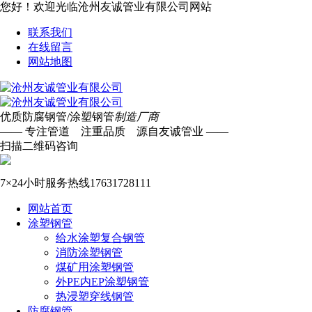
您好！欢迎光临沧州友诚管业有限公司网站
联系我们
在线留言
网站地图
优质防腐钢管/涂塑钢管
制造厂商
—— 专注管道 注重品质 源自友诚管业 ——
扫描二维码咨询
7×24小时服务热线
17631728111
网站首页
涂塑钢管
给水涂塑复合钢管
消防涂塑钢管
煤矿用涂塑钢管
外PE内EP涂塑钢管
热浸塑穿线钢管
防腐钢管