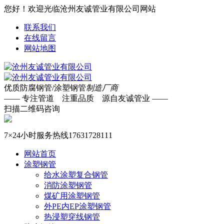
您好！欢迎光临沧州友诚管业有限公司网站
联系我们
在线留言
网站地图
优质防腐钢管/涂塑钢管
制造厂商
—— 专注管道 注重品质 源自友诚管业 ——
扫描二维码咨询
7×24小时服务热线
17631728111
网站首页
涂塑钢管
给水涂塑复合钢管
消防涂塑钢管
煤矿用涂塑钢管
外PE内EP涂塑钢管
热浸塑穿线钢管