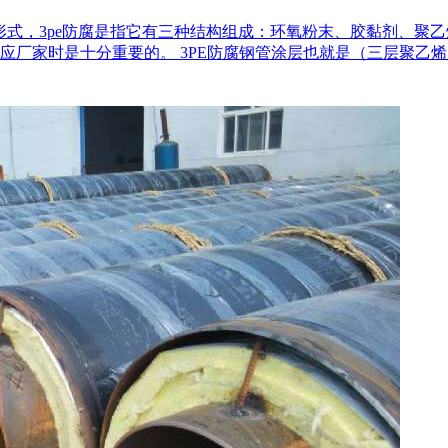
形式，3pe防腐是指它有三种结构组成：环氧粉末、胶黏剂、聚乙
厂家时是十分重要的。 3PE防腐钢管涂层也就是（三层聚乙烯防腐