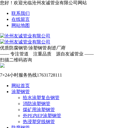
您好！欢迎光临沧州友诚管业有限公司网站
联系我们
在线留言
网站地图
优质防腐钢管/涂塑钢管
制造厂商
—— 专注管道 注重品质 源自友诚管业 ——
扫描二维码咨询
7×24小时服务热线
17631728111
网站首页
涂塑钢管
给水涂塑复合钢管
消防涂塑钢管
煤矿用涂塑钢管
外PE内EP涂塑钢管
热浸塑穿线钢管
防腐钢管