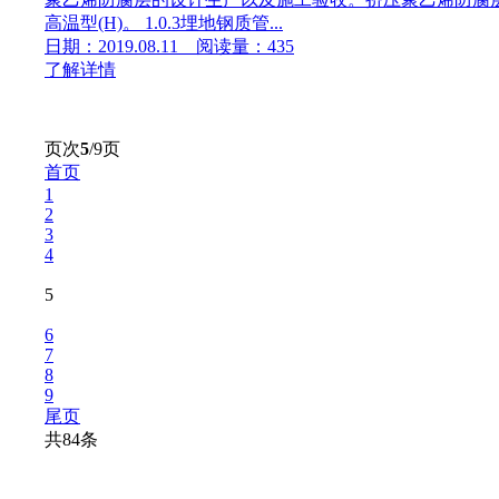
高温型(H)。 1.0.3埋地钢质管...
日期：2019.08.11 阅读量：435
了解详情
页次
5
/9页
首页
1
2
3
4
5
6
7
8
9
尾页
共84条