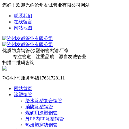
您好！欢迎光临沧州友诚管业有限公司网站
联系我们
在线留言
网站地图
优质防腐钢管/涂塑钢管
制造厂商
—— 专注管道 注重品质 源自友诚管业 ——
扫描二维码咨询
7×24小时服务热线
17631728111
网站首页
涂塑钢管
给水涂塑复合钢管
消防涂塑钢管
煤矿用涂塑钢管
外PE内EP涂塑钢管
热浸塑穿线钢管