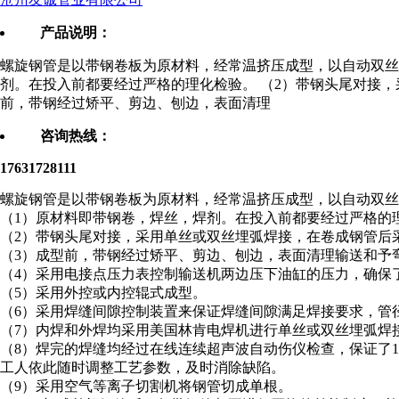
产品说明：
螺旋钢管是以带钢卷板为原材料，经常温挤压成型，以自动双丝
剂。在投入前都要经过严格的理化检验。 （2）带钢头尾对接，
前，带钢经过矫平、剪边、刨边，表面清理
咨询热线：
17631728111
螺旋钢管是以带钢卷板为原材料，经常温挤压成型，以自动双丝
（1）原材料即带钢卷，焊丝，焊剂。在投入前都要经过严格的
（2）带钢头尾对接，采用单丝或双丝埋弧焊接，在卷成钢管后
（3）成型前，带钢经过矫平、剪边、刨边，表面清理输送和予
（4）采用电接点压力表控制输送机两边压下油缸的压力，确保
（5）采用外控或内控辊式成型。
（6）采用焊缝间隙控制装置来保证焊缝间隙满足焊接要求，管
（7）内焊和外焊均采用美国林肯电焊机进行单丝或双丝埋弧焊
（8）焊完的焊缝均经过在线连续超声波自动伤仪检查，保证了1
工人依此随时调整工艺参数，及时消除缺陷。
（9）采用空气等离子切割机将钢管切成单根。