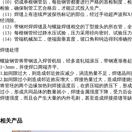
（10）切成单根钢管后，每批钢管都要进行严格的首检制度，
检验，确保制管工艺合格后，才能正式投入生产。
（11）焊缝上有连续声波探伤标记的部位，经过手动超声波和
经消除。
（12）带钢对焊焊缝及与螺旋焊缝相交的丁型接头的所在管，
（13）每根钢管经过静水压试验，压力采用径向密封。试验压
（14）管端机械加工，使端面垂直度，坡口角和钝边得到准确
焊缝处理
螺旋钢管将带钢送入焊管机组，经多道轧辊滚压，带钢逐渐卷起
1~3mm，并使焊口两端齐平。
1.如间隙过大，则造成邻近效应减少，涡流热量不足，焊缝晶
2.如间隙过小则造成邻近效应增大，焊接热量过大，造成焊缝烧
将管坯的两个边缘加热到焊接温度后，在挤压辊的挤压下，形成
过小，形成共同晶体的数量就小，焊缝金属强度下降，受力后会
焊缝强度，而且会产生大量的内外毛刺，甚至造成焊接搭缝等缺
相关产品