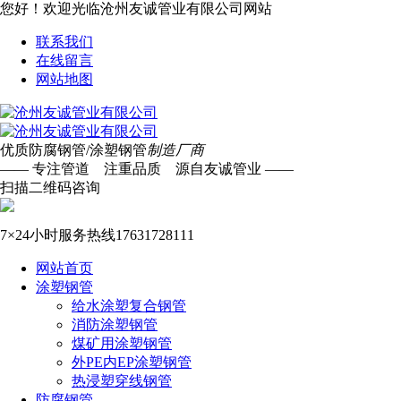
您好！欢迎光临沧州友诚管业有限公司网站
联系我们
在线留言
网站地图
优质防腐钢管/涂塑钢管
制造厂商
—— 专注管道 注重品质 源自友诚管业 ——
扫描二维码咨询
7×24小时服务热线
17631728111
网站首页
涂塑钢管
给水涂塑复合钢管
消防涂塑钢管
煤矿用涂塑钢管
外PE内EP涂塑钢管
热浸塑穿线钢管
防腐钢管