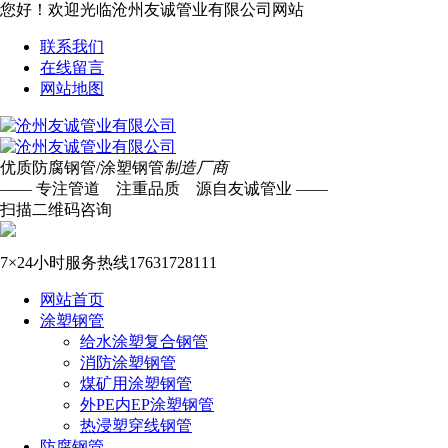
您好！欢迎光临沧州友诚管业有限公司网站
联系我们
在线留言
网站地图
优质防腐钢管/涂塑钢管
制造厂商
—— 专注管道 注重品质 源自友诚管业 ——
扫描二维码咨询
7×24小时服务热线
17631728111
网站首页
涂塑钢管
给水涂塑复合钢管
消防涂塑钢管
煤矿用涂塑钢管
外PE内EP涂塑钢管
热浸塑穿线钢管
防腐钢管