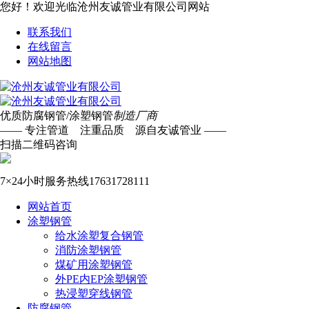
您好！欢迎光临沧州友诚管业有限公司网站
联系我们
在线留言
网站地图
优质防腐钢管/涂塑钢管
制造厂商
—— 专注管道 注重品质 源自友诚管业 ——
扫描二维码咨询
7×24小时服务热线
17631728111
网站首页
涂塑钢管
给水涂塑复合钢管
消防涂塑钢管
煤矿用涂塑钢管
外PE内EP涂塑钢管
热浸塑穿线钢管
防腐钢管