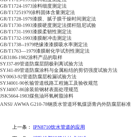
GB/T1724-1973涂料细度测定法
GB/T17251979涂料固体含量测定法
GR/T1728-1979漆膜、腻子膜干燥时间测定法
GB/T1730-1993漆膜硬度测定法摆杆阻尼试验
GB/T1731-1993漆膜柔韧性测定法
GB/T1732-1993漆膜耐冲击测定法
GB/T1738--1979绝缘漆漆膜吸水率测定法
GB/T1763—1979漆膜耐化学试剂性测定法
GB3186-1982涂料产品的取样
SYJ37-89管道防腐层阴极剥离试验方法
SYJ41-89管道防腐涂料与金属粘结的剪切强度试验方法
SY0063-92管道防腐层检漏试验方法
SYJ4001-90长输管道线路工程施工及验收规范
SYJ4007-86涂装前钢材表面处理规范
JSK5664-1983煤焦油环氧树脂涂料
ANSI/ AWWA G210-78钢质水管道环氧煤沥青内外防腐层标准
上一条：
IPN8710饮水管道的应用